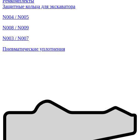
Ремкомплекты
Защитные кольца для экскаватора
N004 / N005
N008 / N009
N003 / N007
Пневматические уплотнения