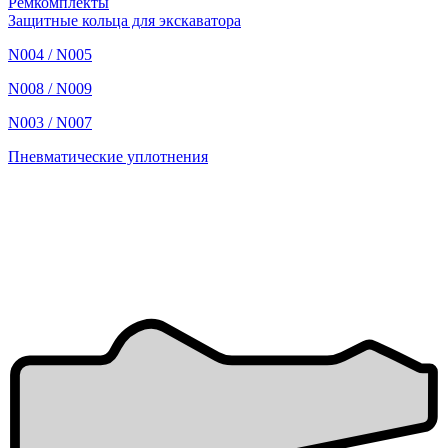
Ремкомплекты
Защитные кольца для экскаватора
N004 / N005
N008 / N009
N003 / N007
Пневматические уплотнения