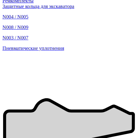
Ремкомплекты
Защитные кольца для экскаватора
N004 / N005
N008 / N009
N003 / N007
Пневматические уплотнения