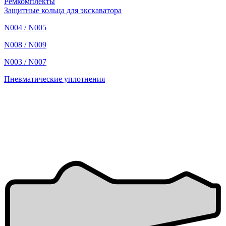
Ремкомплекты
Защитные кольца для экскаватора
N004 / N005
N008 / N009
N003 / N007
Пневматические уплотнения