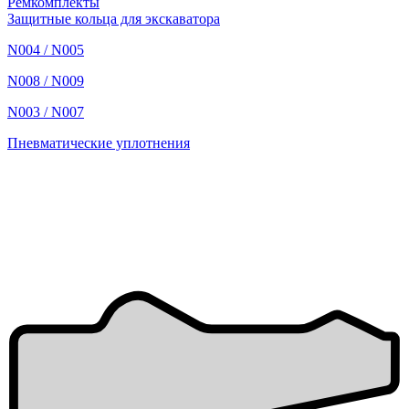
Ремкомплекты
Защитные кольца для экскаватора
N004 / N005
N008 / N009
N003 / N007
Пневматические уплотнения