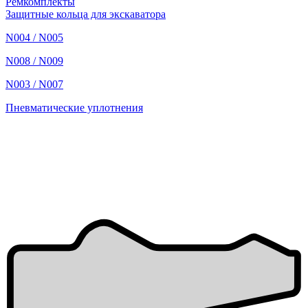
Ремкомплекты
Защитные кольца для экскаватора
N004 / N005
N008 / N009
N003 / N007
Пневматические уплотнения