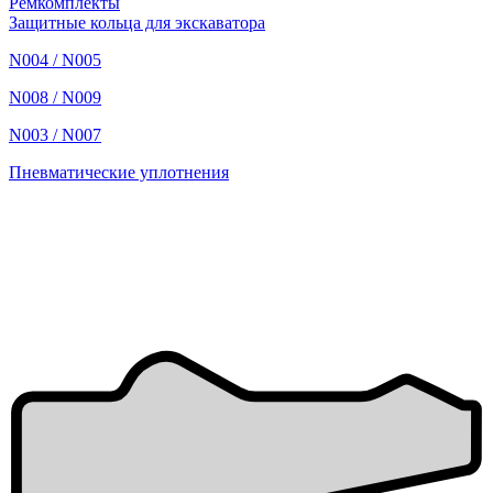
Ремкомплекты
Защитные кольца для экскаватора
N004 / N005
N008 / N009
N003 / N007
Пневматические уплотнения