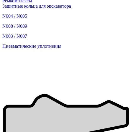
Ремкомплекты
Защитные кольца для экскаватора
N004 / N005
N008 / N009
N003 / N007
Пневматические уплотнения