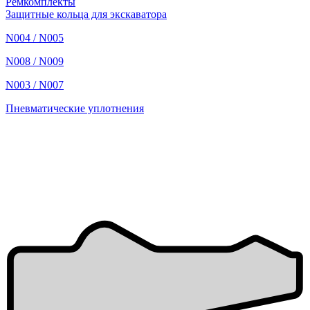
Ремкомплекты
Защитные кольца для экскаватора
N004 / N005
N008 / N009
N003 / N007
Пневматические уплотнения