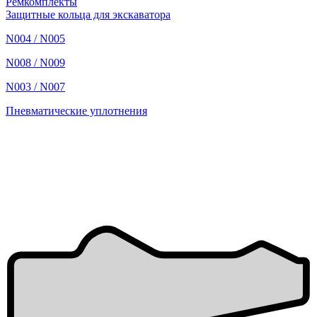
Ремкомплекты
Защитные кольца для экскаватора
N004 / N005
N008 / N009
N003 / N007
Пневматические уплотнения