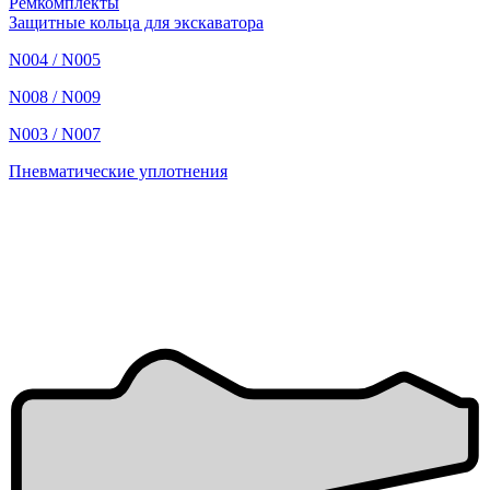
Ремкомплекты
Защитные кольца для экскаватора
N004 / N005
N008 / N009
N003 / N007
Пневматические уплотнения