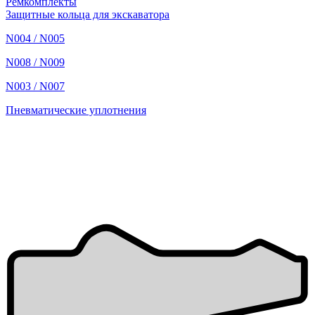
Ремкомплекты
Защитные кольца для экскаватора
N004 / N005
N008 / N009
N003 / N007
Пневматические уплотнения