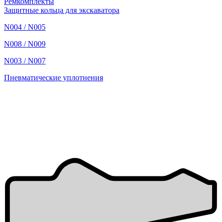
Ремкомплекты
Защитные кольца для экскаватора
N004 / N005
N008 / N009
N003 / N007
Пневматические уплотнения