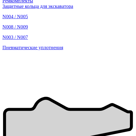
Ремкомплекты
Защитные кольца для экскаватора
N004 / N005
N008 / N009
N003 / N007
Пневматические уплотнения