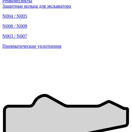
Ремкомплекты
Защитные кольца для экскаватора
N004 / N005
N008 / N009
N003 / N007
Пневматические уплотнения