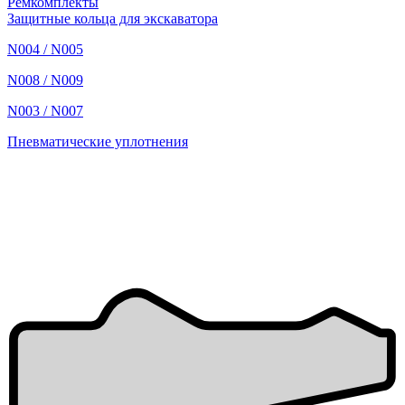
Ремкомплекты
Защитные кольца для экскаватора
N004 / N005
N008 / N009
N003 / N007
Пневматические уплотнения