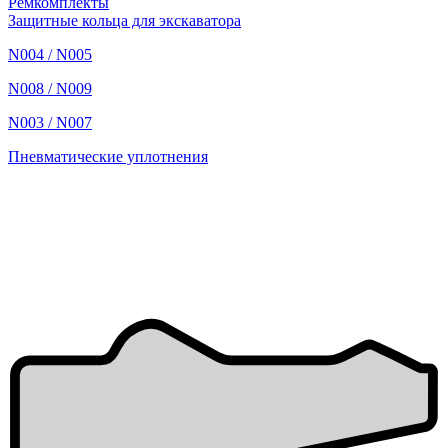
Ремкомплекты
Защитные кольца для экскаватора
N004 / N005
N008 / N009
N003 / N007
Пневматические уплотнения