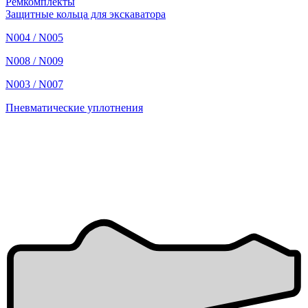
Ремкомплекты
Защитные кольца для экскаватора
N004 / N005
N008 / N009
N003 / N007
Пневматические уплотнения