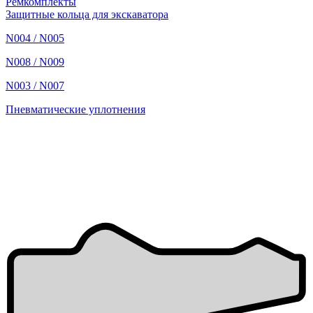
Ремкомплекты
Защитные кольца для экскаватора
N004 / N005
N008 / N009
N003 / N007
Пневматические уплотнения