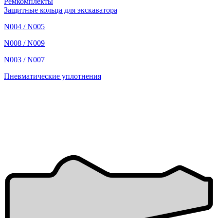
Ремкомплекты
Защитные кольца для экскаватора
N004 / N005
N008 / N009
N003 / N007
Пневматические уплотнения