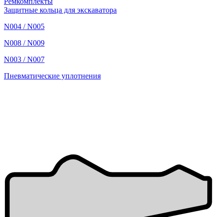
Ремкомплекты
Защитные кольца для экскаватора
N004 / N005
N008 / N009
N003 / N007
Пневматические уплотнения