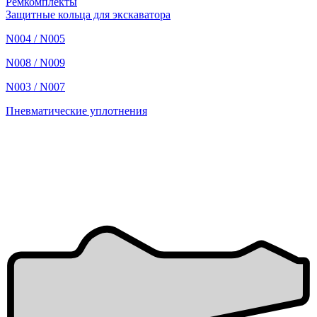
Ремкомплекты
Защитные кольца для экскаватора
N004 / N005
N008 / N009
N003 / N007
Пневматические уплотнения