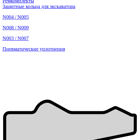
Ремкомплекты
Защитные кольца для экскаватора
N004 / N005
N008 / N009
N003 / N007
Пневматические уплотнения