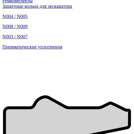
Ремкомплекты
Защитные кольца для экскаватора
N004 / N005
N008 / N009
N003 / N007
Пневматические уплотнения