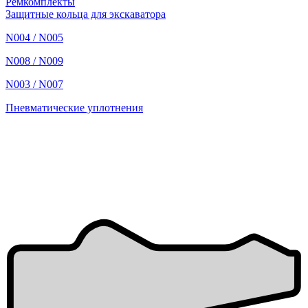
Ремкомплекты
Защитные кольца для экскаватора
N004 / N005
N008 / N009
N003 / N007
Пневматические уплотнения