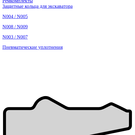
Ремкомплекты
Защитные кольца для экскаватора
N004 / N005
N008 / N009
N003 / N007
Пневматические уплотнения