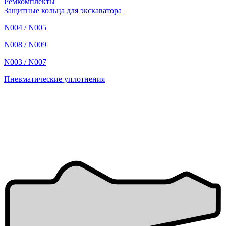
Ремкомплекты
Защитные кольца для экскаватора
N004 / N005
N008 / N009
N003 / N007
Пневматические уплотнения