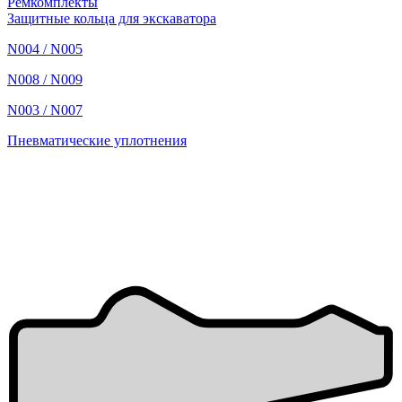
Ремкомплекты
Защитные кольца для экскаватора
N004 / N005
N008 / N009
N003 / N007
Пневматические уплотнения