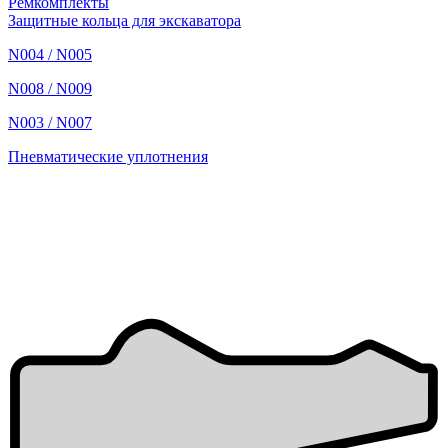
Ремкомплекты
Защитные кольца для экскаватора
N004 / N005
N008 / N009
N003 / N007
Пневматические уплотнения