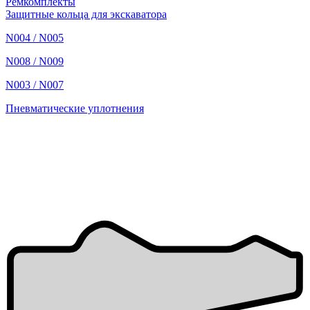
Ремкомплекты
Защитные кольца для экскаватора
N004 / N005
N008 / N009
N003 / N007
Пневматические уплотнения