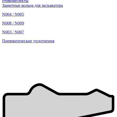
Ремкомплекты
Защитные кольца для экскаватора
N004 / N005
N008 / N009
N003 / N007
Пневматические уплотнения