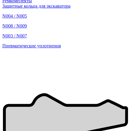
Ремкомплекты
Защитные кольца для экскаватора
N004 / N005
N008 / N009
N003 / N007
Пневматические уплотнения