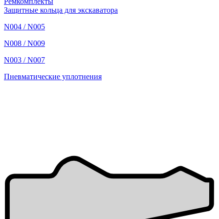
Ремкомплекты
Защитные кольца для экскаватора
N004 / N005
N008 / N009
N003 / N007
Пневматические уплотнения