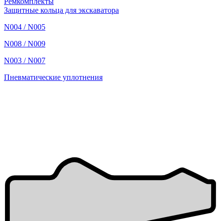
Ремкомплекты
Защитные кольца для экскаватора
N004 / N005
N008 / N009
N003 / N007
Пневматические уплотнения