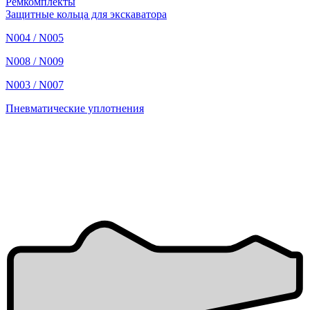
Ремкомплекты
Защитные кольца для экскаватора
N004 / N005
N008 / N009
N003 / N007
Пневматические уплотнения