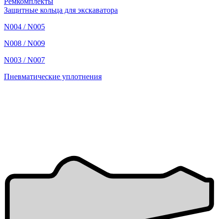
Ремкомплекты
Защитные кольца для экскаватора
N004 / N005
N008 / N009
N003 / N007
Пневматические уплотнения