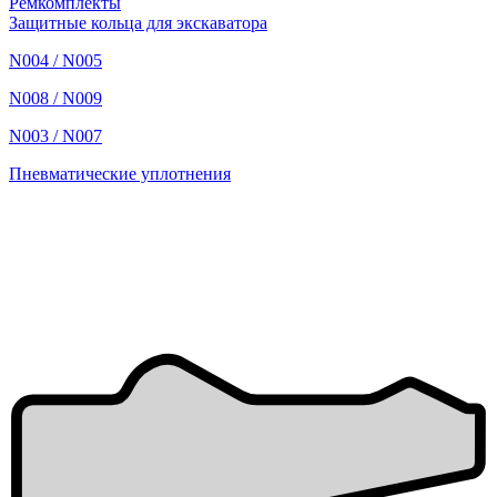
Ремкомплекты
Защитные кольца для экскаватора
N004 / N005
N008 / N009
N003 / N007
Пневматические уплотнения