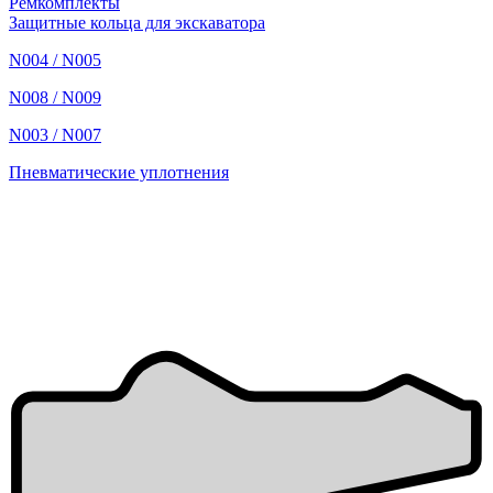
Ремкомплекты
Защитные кольца для экскаватора
N004 / N005
N008 / N009
N003 / N007
Пневматические уплотнения