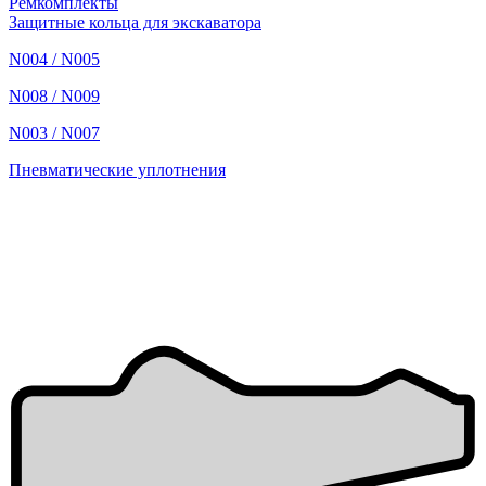
Ремкомплекты
Защитные кольца для экскаватора
N004 / N005
N008 / N009
N003 / N007
Пневматические уплотнения