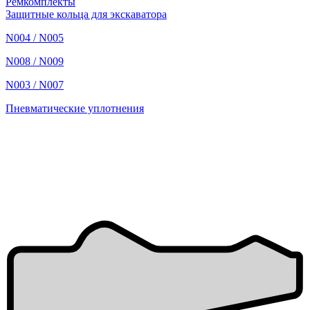
Ремкомплекты
Защитные кольца для экскаватора
N004 / N005
N008 / N009
N003 / N007
Пневматические уплотнения